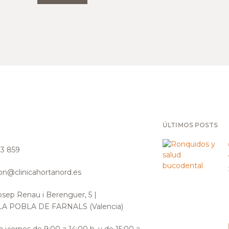
ÚLTIMOS POSTS
3 859
ion@clinicahortanord.es
osep Renau i Berenguer, 5​ |
LA POBLA DE FARNALS (Valencia)