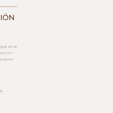
SIÓN
que es la
mos con
ncia en
as